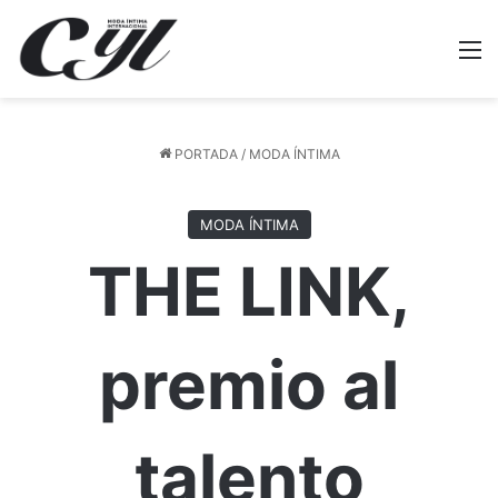
M
PORTADA
/
MODA ÍNTIMA
MODA ÍNTIMA
THE LINK,
premio al
talento