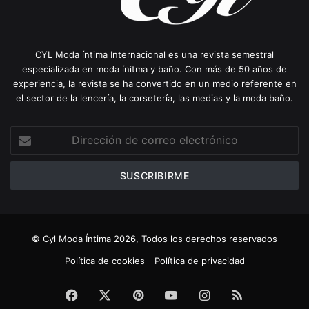
CYL Moda íntima Internacional es una revista semestral
especializada en moda ínitma y baño. Con más de 50 años de
experiencia, la revista se ha convertido en un medio referente en
el sector de la lencería, la corsetería, las medias y la moda baño.
Dirección
de
correo
electrónico
© Cyl Moda Íntima 2026, Todos los derechos reservados
Política de cookies
Política de privacidad
Facebook
X
Pinterest
YouTube
Instagram
RSS