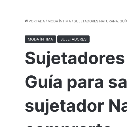
PORTADA
/
MODA ÍNTIMA
/
SUJETADORES NATURANA. GUÍ
MODA ÍNTIMA
SUJETADORES
Sujetadores
Guía para s
sujetador N