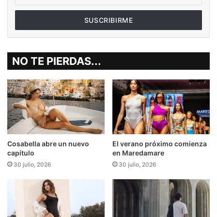
de
correo
electrónico
NO TE PIERDAS...
Cosabella abre un nuevo
El verano próximo comienza
capítulo
en Maredamare
30 julio, 2026
30 julio, 2026