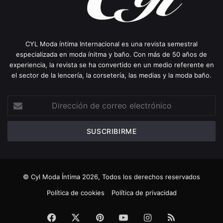
CYL Moda íntima Internacional es una revista semestral
especializada en moda ínitma y baño. Con más de 50 años de
experiencia, la revista se ha convertido en un medio referente en
el sector de la lencería, la corsetería, las medias y la moda baño.
Dirección
de
correo
electrónico
© Cyl Moda Íntima 2026, Todos los derechos reservados
Política de cookies
Política de privacidad
Facebook
X
Pinterest
YouTube
Instagram
RSS