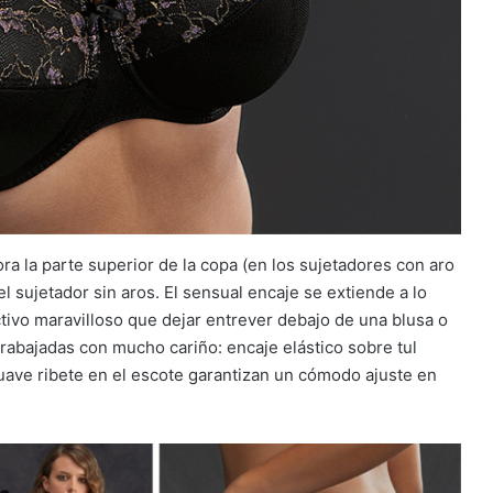
a la parte superior de la copa (en los sujetadores con aro
 sujetador sin aros. El sensual encaje se extiende a lo
ctivo maravilloso que dejar entrever debajo de una blusa o
 trabajadas con mucho cariño: encaje elástico sobre tul
suave ribete en el escote garantizan un cómodo ajuste en