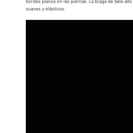
bordes planos en las piernas. La braga de talle alto 
suaves y elásticos.