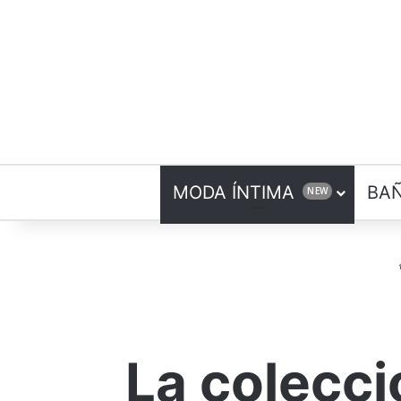
MODA ÍNTIMA
BA
NEW
La colecc