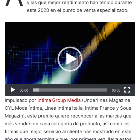
y las que mejor rendimiento han tenido durante
este 2020 en el punto de venta especializado.
Reproductor
de
vídeo
00:00
00:30
Impulsado por
Intima Group Media
(Underlines Magazine,
CYL Moda Íntima, Linea Intima Italia, Intima France y Sous
Magazin), este premio quiere reconocer a las marcas que
más venden en cada categoría de producto, así como las
firmas que mejor servicio al cliente han mostrado en este
año que ahora termina y que, por primera vez, lleva estos