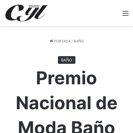
M
PORTADA
/
BAÑO
BAÑO
Premio
Nacional de
Moda Baño