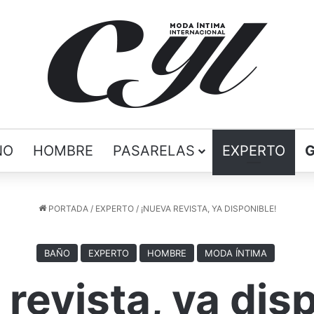
ÑO
HOMBRE
PASARELAS
EXPERTO
PORTADA
/
EXPERTO
/
¡NUEVA REVISTA, YA DISPONIBLE!
BAÑO
EXPERTO
HOMBRE
MODA ÍNTIMA
revista, ya dis