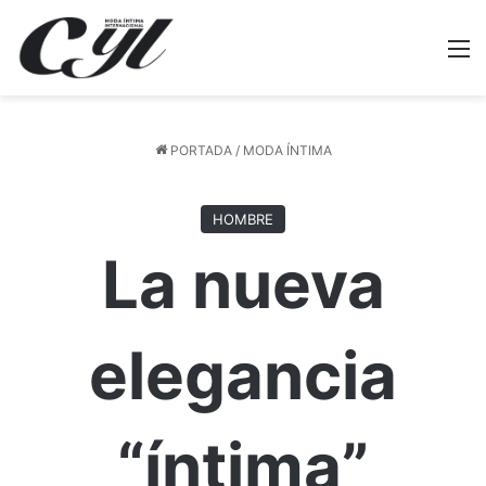
M
PORTADA
/
MODA ÍNTIMA
HOMBRE
La nueva
elegancia
“íntima”