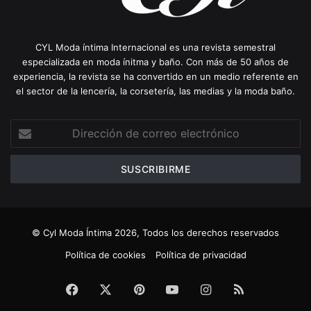
CYL Moda íntima Internacional es una revista semestral
especializada en moda ínitma y baño. Con más de 50 años de
experiencia, la revista se ha convertido en un medio referente en
el sector de la lencería, la corsetería, las medias y la moda baño.
Dirección
de
correo
electrónico
© Cyl Moda Íntima 2026, Todos los derechos reservados
Política de cookies
Política de privacidad
Facebook
X
Pinterest
YouTube
Instagram
RSS