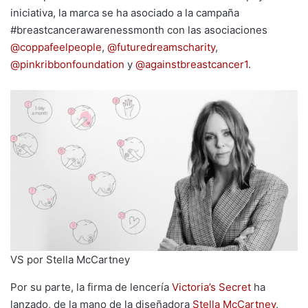
iniciativa, la marca se ha asociado a la campaña
#breastcancerawarenessmonth con las asociaciones
@coppafeelpeople
,
@futuredreamscharity
,
@pinkribbonfoundation
y
@againstbreastcancer1
.
VS por Stella McCartney
Por su parte, la firma de lencería
Victoria’s Secret
ha
lanzado, de la mano de la diseñadora
Stella McCartney
,