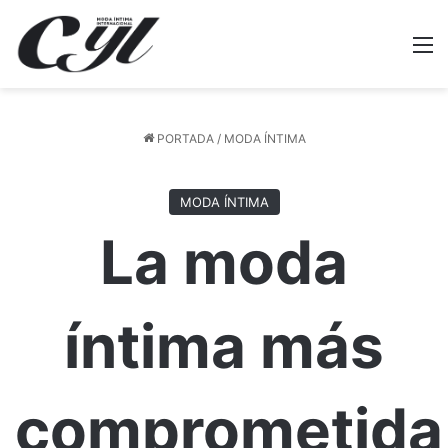
M
PORTADA
/
MODA ÍNTIMA
MODA ÍNTIMA
La moda
íntima más
comprometida