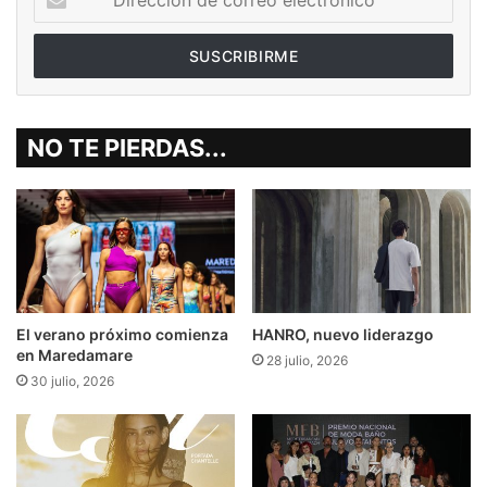
de
correo
electrónico
NO TE PIERDAS...
El verano próximo comienza
HANRO, nuevo liderazgo
en Maredamare
28 julio, 2026
30 julio, 2026