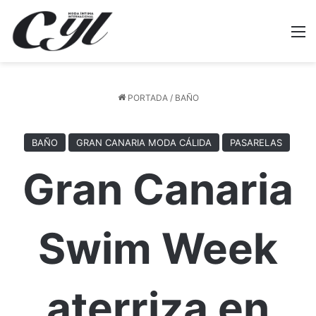
M
PORTADA
/
BAÑO
BAÑO
GRAN CANARIA MODA CÁLIDA
PASARELAS
Gran Canaria
Swim Week
aterriza en