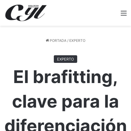
M
PORTADA
/
EXPERTO
EXPERTO
El brafitting,
clave para la
diferenciación