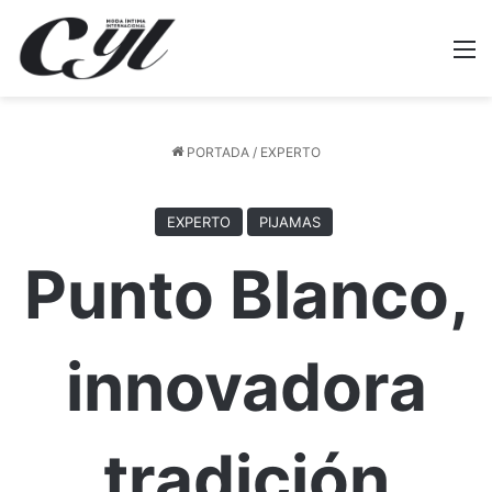
M
PORTADA
/
EXPERTO
EXPERTO
PIJAMAS
Punto Blanco,
innovadora
tradición