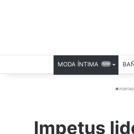
MODA ÍNTIMA
BA
NEW
PORTAD
Impetus lide